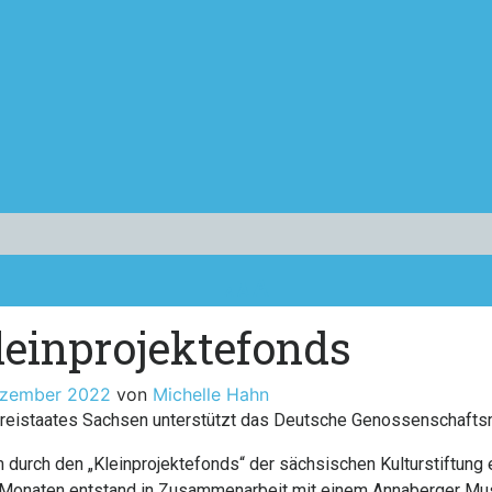
Decrease
Reset
Increase
A
A
A
font
font
size.
font
leinprojektefonds
size.
size.
ezember 2022
von
Michelle Hahn
s Freistaates Sachsen unterstützt das Deutsche Genossenschaft
 durch den „Kleinprojektefonds“ der sächsischen Kulturstiftung
den Monaten entstand in Zusammenarbeit mit einem Annaberger Mu