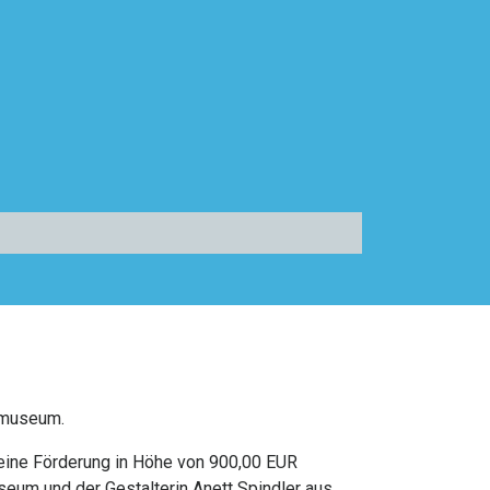
smuseum.
 eine Förderung in Höhe von 900,00 EUR
seum und der Gestalterin Anett Spindler aus