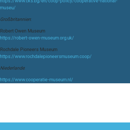
https://www.cks.bg/en/coop-policy/cooperative-national-
museu/
Großbritannien
:
Robert Owen Museum
https://robert-owen-museum.org.uk/
Rochdale Pioneers Museum
https://www.rochdalepioneersmuseum.coop/
Niederlande
:
https://www.cooperatie-museum.nl/