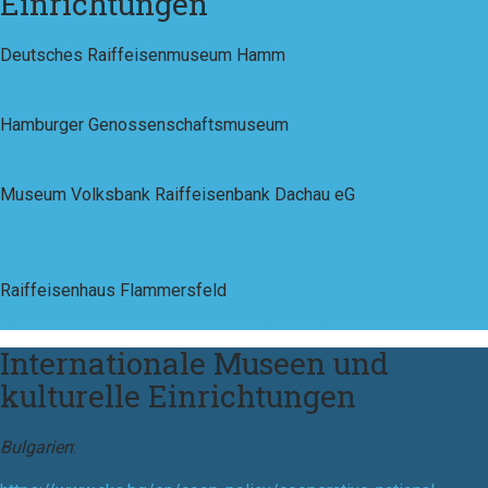
Einrichtungen
Deutsches Raiffeisenmuseum Hamm
https://www.hamm-sieg.de/hamm/de/Raiffeisenmuseum
Hamburger Genossenschaftsmuseum
https://genossenschafts-museum.hamburg/
Museum Volksbank Raiffeisenbank Dachau eG
https://www.vr-dachau.de/wir-fuer-sie/ueber-
uns/bankmuseum.html
Raiffeisenhaus Flammersfeld
https://www.raiffeisenhaus-flammersfeld.de
Internationale Museen und
kulturelle Einrichtungen
Bulgarien
: