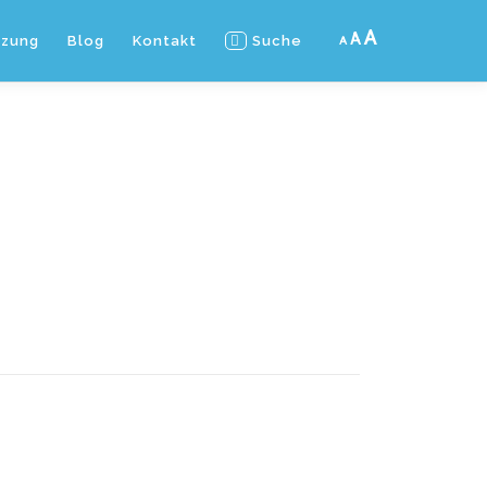
A
A
tzung
Blog
Kontakt
Suche
A
I
R
D
n
e
e
c
s
c
r
e
r
e
t
e