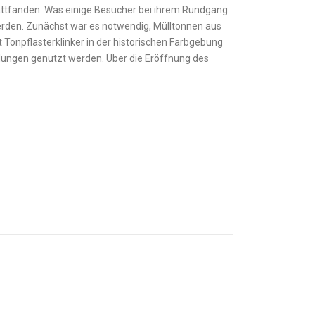
a
f
a
tattfanden. Was einige Besucher bei ihrem Rundgang
werden. Zunächst war es notwendig, Mülltonnen aus
onpflasterklinker in der historischen Farbgebung
s
o
llungen genutzt werden. Über die Eröffnung des
s
e
n
e
f
t
f
o
s
o
n
i
n