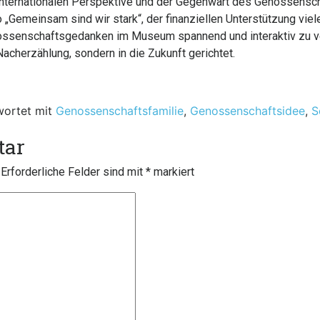
ur internationalen Perspektive und der Gegenwart des Genossens
„Gemeinsam sind wir stark“, der finanziellen Unterstützung viele
senschaftsgedanken im Museum spannend und interaktiv zu verm
Nacherzählung, sondern in die Zukunft gerichtet.
wortet mit
Genossenschaftsfamilie
,
Genossenschaftsidee
,
S
tar
Erforderliche Felder sind mit
*
markiert