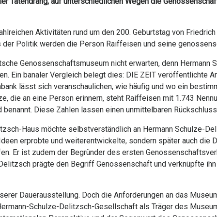
ller Tatendrang, auf unterschiedlichen Wegen die Genossenscha
hlreichen Aktivitäten rund um den 200. Geburtstag von Friedrich
der Politik werden die Person Raiffeisen und seine genossensc
utsche Genossenschaftsmuseum nicht erwarten, denn Hermann Sc
en. Ein banaler Vergleich belegt dies: DIE ZEIT veröffentlichte
ank lässt sich veranschaulichen, wie häufig und wo ein bestimmt
ze, die an eine Person erinnern, steht Raiffeisen mit 1.743 Nen
 benannt. Diese Zahlen lassen einen unmittelbaren Rückschluss a
sch-Haus möchte selbstverständlich an Hermann Schulze-Delit
ne Ideen erprobte und weiterentwickelte, sondern später auch die
pfen. Er ist zudem der Begründer des ersten Genossenschaftsve
itzsch prägte den Begriff Genossenschaft und verknüpfte ihn 
unserer Dauerausstellung. Doch die Anforderungen an das Museum 
Hermann-Schulze-Delitzsch-Gesellschaft als Träger des Museu