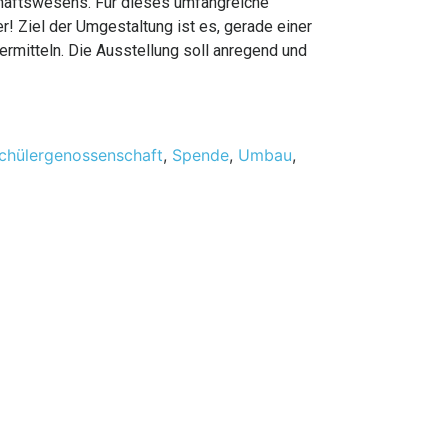
chaftswesens. Für dieses umfangreiche
r! Ziel der Umgestaltung ist es, gerade einer
itteln. Die Ausstellung soll anregend und
chülergenossenschaft
,
Spende
,
Umbau
,