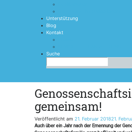
Publikationen
Genossenschaftsidee leben!
Unterstützung
Blog
Kontakt
Presse
NEWSLETTER ANMELDUNG
Suche
Search
for:
Genossenschaftsid
gemeinsam!
Veröffentlicht am
21. Februar 2018
21. Febru
Auch über ein Jahr nach der Ernennung der Ge