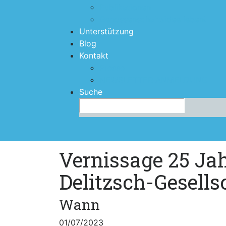
Publikationen
Genossenschaftsidee leben!
Unterstützung
Blog
Kontakt
Presse
NEWSLETTER ANMELDUNG
Suche
Search
for:
Vernissage 25 Ja
Delitzsch-Gesellsc
Wann
01/07/2023